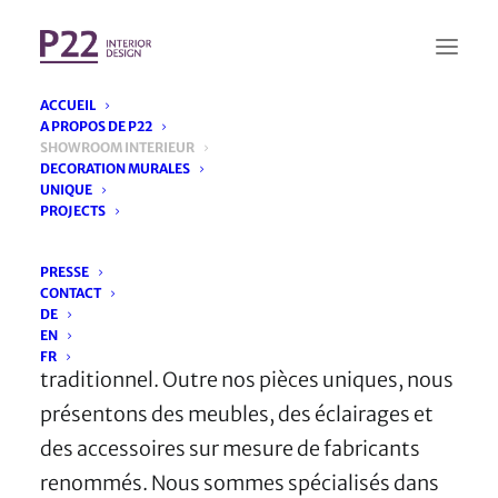
ACCUEIL
A PROPOS DE P22
SHOWROOM INTERIEUR
DECORATION MURALES
Nous affinons vos sens
UNIQUE
PROJECTS
PRESSE
Chez P22, vous pouvez découvrir la
CONTACT
sensualité des matériaux les plus nobles et la
DE
EN
valeur durable de l’artisanat
FR
traditionnel. Outre nos pièces uniques, nous
présentons des meubles, des éclairages et
des accessoires sur mesure de fabricants
renommés. Nous sommes spécialisés dans