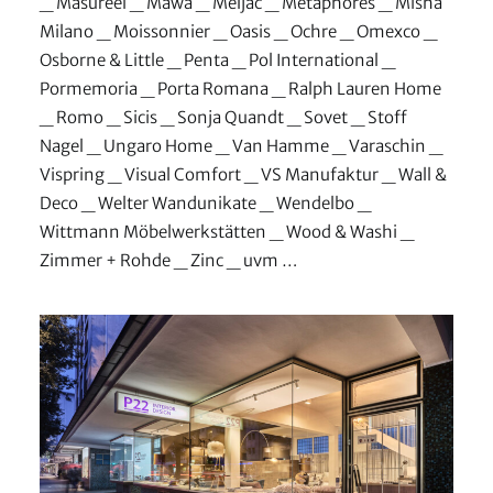
_ Masureel _ Mawa _ Meljac _ Metaphores _ Misha
Milano _ Moissonnier _ Oasis _ Ochre _ Omexco _
Osborne & Little _ Penta _ Pol International _
Pormemoria _ Porta Romana _ Ralph Lauren Home
_ Romo _ Sicis _ Sonja Quandt _ Sovet _ Stoff
Nagel _ Ungaro Home _ Van Hamme _ Varaschin _
Vispring _ Visual Comfort _ VS Manufaktur _ Wall &
Deco _ Welter Wandunikate _ Wendelbo _
Wittmann Möbelwerkstätten _ Wood & Washi _
Zimmer + Rohde _ Zinc _ uvm …