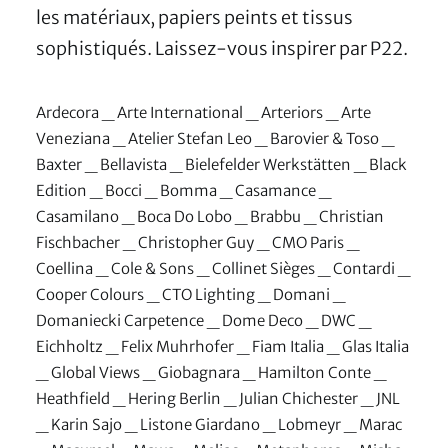
les matériaux, papiers peints et tissus
sophistiqués. Laissez-vous inspirer par P22.
Ardecora _ Arte International _ Arteriors _ Arte
Veneziana _ Atelier Stefan Leo _ Barovier & Toso _
Baxter _ Bellavista _ Bielefelder Werkstätten _ Black
Edition _ Bocci _ Bomma _ Casamance _
Casamilano _ Boca Do Lobo _ Brabbu _ Christian
Fischbacher _ Christopher Guy _ CMO Paris _
Coellina _ Cole & Sons _ Collinet Sièges _ Contardi _
Cooper Colours _ CTO Lighting _ Domani _
Domaniecki Carpetence _ Dome Deco _ DWC _
Eichholtz _ Felix Muhrhofer _ Fiam Italia _ Glas Italia
_ Global Views _ Giobagnara _ Hamilton Conte _
Heathfield _ Hering Berlin _ Julian Chichester _ JNL
_ Karin Sajo _ Listone Giardano _ Lobmeyr _ Marac