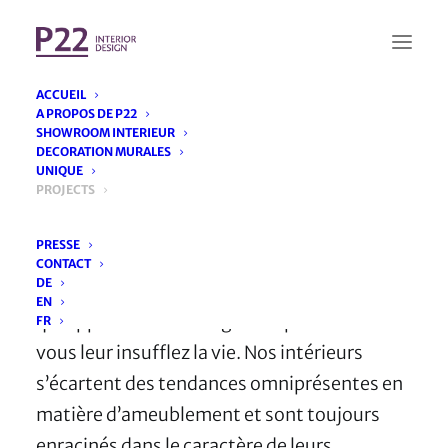
ACCUEIL
A PROPOS DE P22
SHOWROOM INTERIEUR
DECORATION MURALES
Forme, Couleur,
UNIQUE
PROJECTS
Lumière, Matériau
PRESSE
CONTACT
DE
Nous créons des espaces pour des personnes
EN
qui apprécient un design exceptionnel –
FR
vous leur insufflez la vie. Nos intérieurs
s’écartent des tendances omniprésentes en
matière d’ameublement et sont toujours
enracinés dans le caractère de leurs