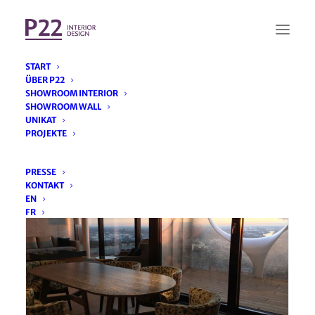
START
ÜBER P22
SHOWROOM INTERIOR
SHOWROOM WALL
Apartment
UNIKAT
PROJEKTE
Elbphilharmonie
PRESSE
KONTAKT
EN
FR